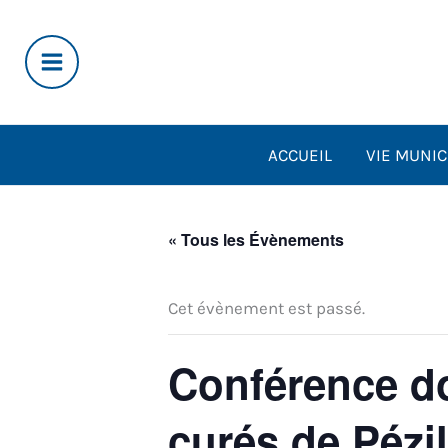
Aller
au
contenu
ACCUEIL
VIE MUNIC
« Tous les Évènements
Cet évènement est passé.
Conférence do
curés de Pézil