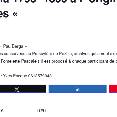
es «
e « Pau Berga »
es conservées au Presbytère de Pezilla, archives qui seront exp
l’omelette Pascale ( il est proposé à chaque participant de p
08 / Yves Escape 0613579048
Tweetez
Partagez
LS
LIEU