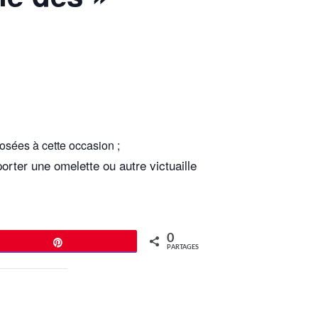
osées à cette occasion ;
orter une omelette ou autre victuaille
0
Épingle
PARTAGES