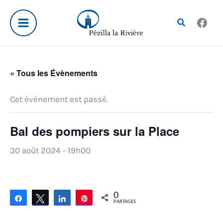
Aller
au
Rechercher
contenu
« Tous les Évènements
Cet évènement est passé.
Bal des pompiers sur la Place
30 août 2024 - 19h00
0
Partagez
Tweetez
Partagez
Épingle
PARTAGES