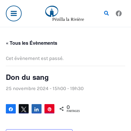
Aller
au
Rechercher
contenu
« Tous les Évènements
Cet évènement est passé.
Don du sang
25 novembre 2024 - 15h00
-
19h30
0
Partagez
Tweetez
Partagez
Épingle
PARTAGES