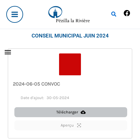
Aller
Fac
au
Rechercher
contenu
CONSEIL MUNICIPAL JUIN 2024
2024-06-05 CONVOC
Date d'ajout:
30-05-2024
Télécharger
Aperçu