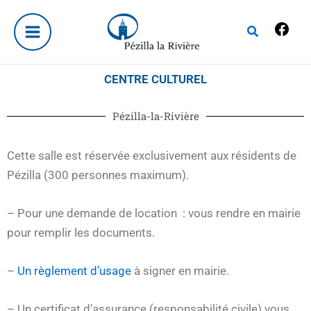
Aller
Fac
au
Rechercher
contenu
CENTRE CULTUREL
Pézilla-la-Rivière
Cette salle est réservée exclusivement aux résidents de
Pézilla (300 personnes maximum).
– Pour une demande de location : vous rendre en mairie
pour remplir les documents.
–
Un règlement d’usage
à signer en mairie.
– Un certificat d’assurance (responsabilité civile) vous