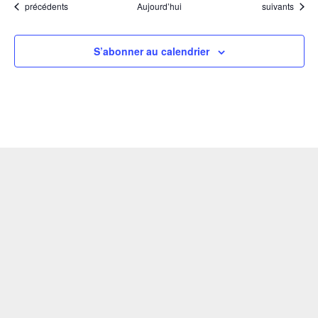
Évènements
Évènements
précédents
Aujourd’hui
suivants
S’abonner au calendrier