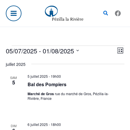
Aller
au
Rechercher
contenu
05/07/2025
 - 
01/08/2025
Évènements
Navig
Navi
Liste
par
de
Sélectionnez
juillet 2025
consul
vue
une
Évè
date.
5 juillet 2025 - 19h00
SAM
5
Bal des Pompiers
Marché de Gros
rue du marché de Gros, Pézilla-la-
Rivière, France
6 juillet 2025 - 18h00
DIM