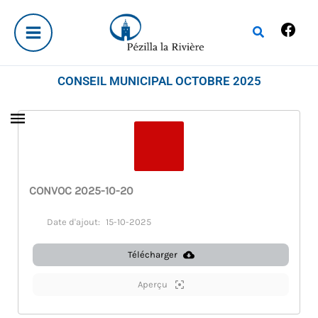
Aller
Fac
au
Rechercher
contenu
CONSEIL MUNICIPAL OCTOBRE 2025
CONVOC 2025-10-20
Date d'ajout:
15-10-2025
Télécharger
Aperçu