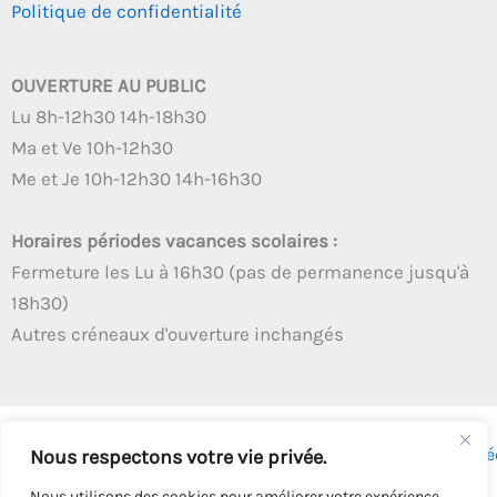
Politique de confidentialité
OUVERTURE AU PUBLIC
Lu 8h-12h30 14h-18h30
Ma et Ve 10h-12h30
Me et Je 10h-12h30 14h-16h30
Horaires périodes vacances scolaires :
Fermeture les Lu à 16h30 (pas de permanence jusqu'à
18h30)
Autres créneaux d'ouverture inchangés
Copyright © 2026 - Tous droits réservés - | Webmaster
Astré
Nous respectons votre vie privée.
Solution
Nous utilisons des cookies pour améliorer votre expérience